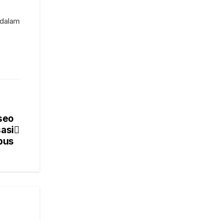
 dalam
seo
sasi
pus