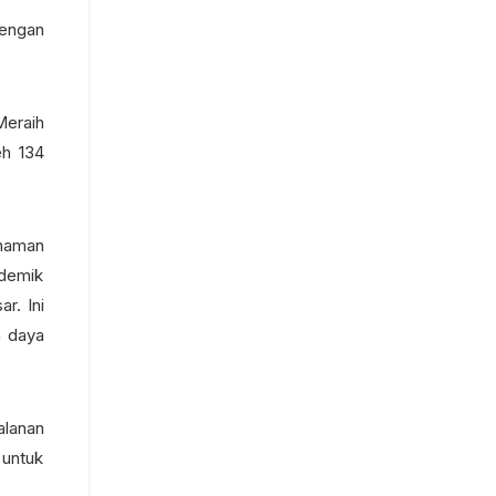
engan
Meraih
eh 134
ahaman
demik
r. Ini
n daya
alanan
 untuk