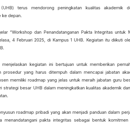
UHB) terus mendorong peningkatan kualitas akademik d
e ke depan.
gelar “Workshop dan Penandatanganan Pakta Integritas untuk 
sa, 4 Februari 2025, di Kampus 1 UHB. Kegiatan itu diikuti ol
B.
H., menjelaskan kegiatan ini bertujuan untuk memberikan pem
n prosedur yang harus ditempuh dalam mencapai jabatan aka
osen memiliki roadmap yang jelas untuk meraih jabatan guru besa
dari strategi besar UHB dalam meningkatkan kualitas akademik da
utan.
enyusun roadmap pribadi yang akan menjadi panduan dalam perj
uga menandatangani pakta integritas sebagai bentuk komitmen