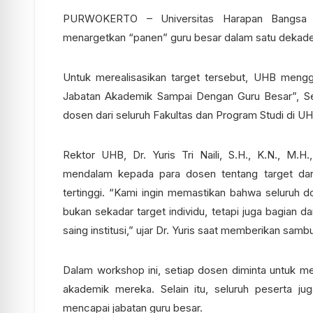
PURWOKERTO – Universitas Harapan Bangsa (
menargetkan “panen” guru besar dalam satu dekad
Untuk merealisasikan target tersebut, UHB meng
Jabatan Akademik Sampai Dengan Guru Besar”, Sela
dosen dari seluruh Fakultas dan Program Studi di UH
Rektor UHB, Dr. Yuris Tri Naili, S.H., K.N., M.
mendalam kepada para dosen tentang target da
tertinggi. “Kami ingin memastikan bahwa seluruh d
bukan sekadar target individu, tetapi juga bagian 
saing institusi,” ujar Dr. Yuris saat memberikan samb
Dalam workshop ini, setiap dosen diminta untuk m
akademik mereka. Selain itu, seluruh peserta j
mencapai jabatan guru besar.