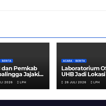
BERITA
ACARA
BERITA
 dan Pemkab
Laboratorium 
alingga Jajaki
UHB Jadi Lokasi 
a Sama Strategis
Calon Apoteker
ULI 2026
LPH
26 JULI 2026
LPH