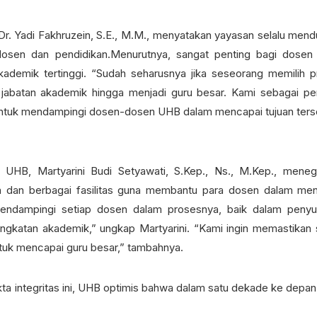
r. Yadi Fakhruzein, S.E., M.M., menyatakan yayasan selalu men
osen dan pendidikan.Menurutnya, sangat penting bagi dosen
kademik tertinggi. “Sudah seharusnya jika seseorang memilih p
 jabatan akademik hingga menjadi guru besar. Kami sebagai p
ntuk mendampingi dosen-dosen UHB dalam mencapai tujuan ters
I UHB, Martyarini Budi Setyawati, S.Kep., Ns., M.Kep., mene
 dan berbagai fasilitas guna membantu para dosen dalam me
mendampingi setiap dosen dalam prosesnya, baik dalam peny
epangkatan akademik,” ungkap Martyarini. “Kami ingin memastikan 
tuk mencapai guru besar,” tambahnya.
 integritas ini, UHB optimis bahwa dalam satu dekade ke depan