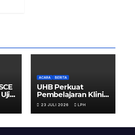
ACARA
BERITA
OSCE
UHB Perkuat
Uji
Pembelajaran Klinis
melalui Gedung
23 JULI 2026
LPH
OSCE Terpadu