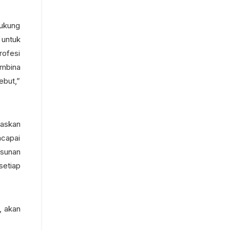
dukung
 untuk
rofesi
embina
ebut,”
gaskan
ncapai
usunan
setiap
, akan