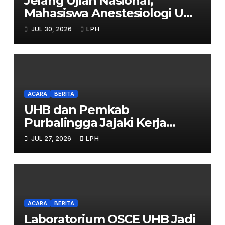
Jelang Ujian Nasional,
Mahasiswa Anestesiologi UHB
Jalani Simulasi
JUL 30, 2026
LPH
ACARA
BERITA
UHB dan Pemkab
Purbalingga Jajaki Kerja
Sama Strategis
JUL 27, 2026
LPH
ACARA
BERITA
Laboratorium OSCE UHB Jadi