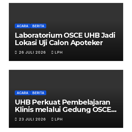
ACARA
BERITA
Laboratorium OSCE UHB Jadi
Lokasi Uji Calon Apoteker
26 JULI 2026
LPH
ACARA
BERITA
UHB Perkuat Pembelajaran
Klinis melalui Gedung OSCE
Terpadu
23 JULI 2026
LPH