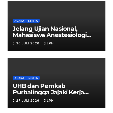
ACARA
BERITA
Jelang Ujian Nasional,
Mahasiswa Anestesiologi
UHB Jalani Simulasi
30 JULI 2026
LPH
ACARA
BERITA
UHB dan Pemkab
Purbalingga Jajaki Kerja
Sama Strategis
27 JULI 2026
LPH