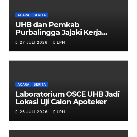
ACARA
BERITA
UHB dan Pemkab
Purbalingga Jajaki Kerja
Sama Strategis
27 JULI 2026
LPH
ACARA
BERITA
Laboratorium OSCE UHB Jadi
Lokasi Uji Calon Apoteker
26 JULI 2026
LPH