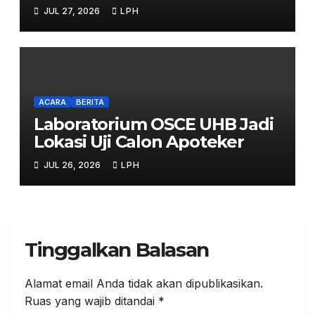
Sama Strategis
JUL 27, 2026
LPH
ACARA
BERITA
Laboratorium OSCE UHB Jadi
Lokasi Uji Calon Apoteker
JUL 26, 2026
LPH
Tinggalkan Balasan
Alamat email Anda tidak akan dipublikasikan.
Ruas yang wajib ditandai
*