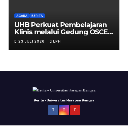
ACARA
BERITA
UHB Perkuat Pembelajaran
Klinis melalui Gedung OSCE
Terpadu
23 JULI 2026
LPH
Berita - Universitas Harapan Bangsa