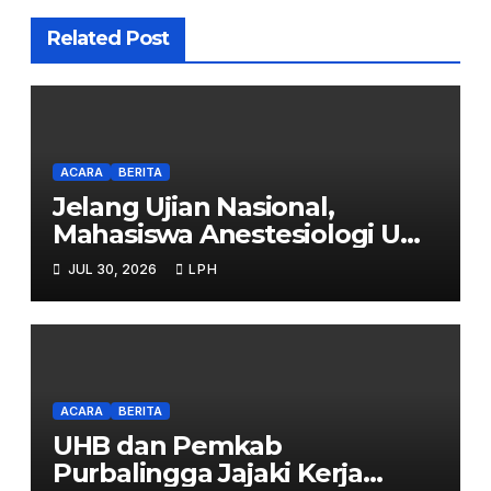
Related Post
ACARA
BERITA
Jelang Ujian Nasional,
Mahasiswa Anestesiologi UHB
Jalani Simulasi
JUL 30, 2026
LPH
ACARA
BERITA
UHB dan Pemkab
Purbalingga Jajaki Kerja