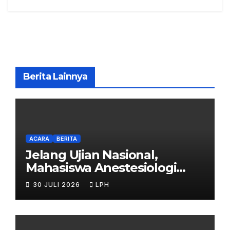
Berita Lainnya
ACARA
BERITA
Jelang Ujian Nasional,
Mahasiswa Anestesiologi
UHB Jalani Simulasi
30 JULI 2026
LPH