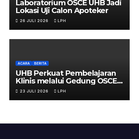
Laboratorium OSCE UHB Jadi
Lokasi Uji Calon Apoteker
26 JULI 2026
LPH
ACARA
BERITA
UHB Perkuat Pembelajaran
Klinis melalui Gedung OSCE
Terpadu
23 JULI 2026
LPH