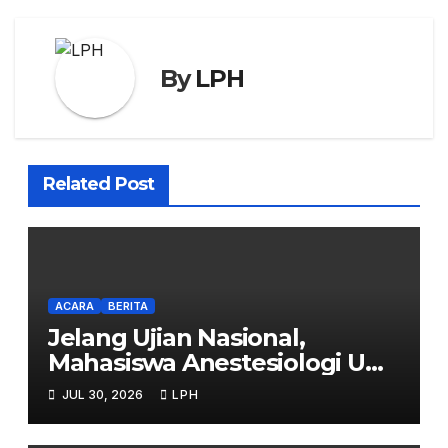
By
LPH
Related Post
ACARA
BERITA
Jelang Ujian Nasional,
Mahasiswa Anestesiologi UHB
Jalani Simulasi
JUL 30, 2026
LPH