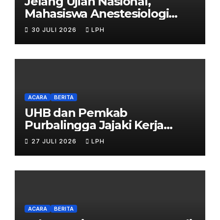
Jelang Ujian Nasional,
Mahasiswa Anestesiologi
UHB Jalani Simulasi
30 JULI 2026
LPH
ACARA
BERITA
UHB dan Pemkab
Purbalingga Jajaki Kerja
Sama Strategis
27 JULI 2026
LPH
ACARA
BERITA