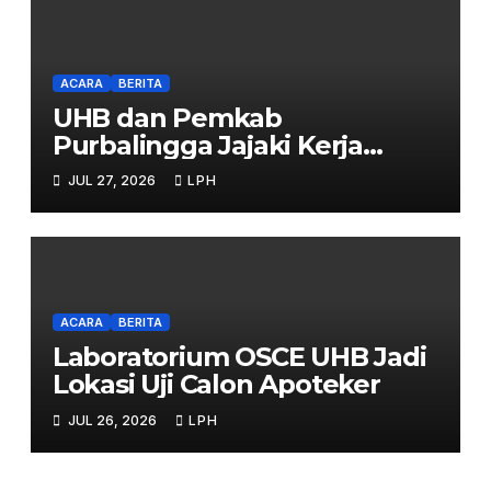
ACARA
BERITA
UHB dan Pemkab
Purbalingga Jajaki Kerja
Sama Strategis
JUL 27, 2026
LPH
ACARA
BERITA
Laboratorium OSCE UHB Jadi
Lokasi Uji Calon Apoteker
JUL 26, 2026
LPH