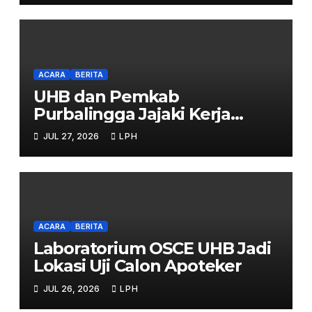
ACARA
BERITA
UHB dan Pemkab
Purbalingga Jajaki Kerja
Sama Strategis
JUL 27, 2026
LPH
ACARA
BERITA
Laboratorium OSCE UHB Jadi
Lokasi Uji Calon Apoteker
JUL 26, 2026
LPH