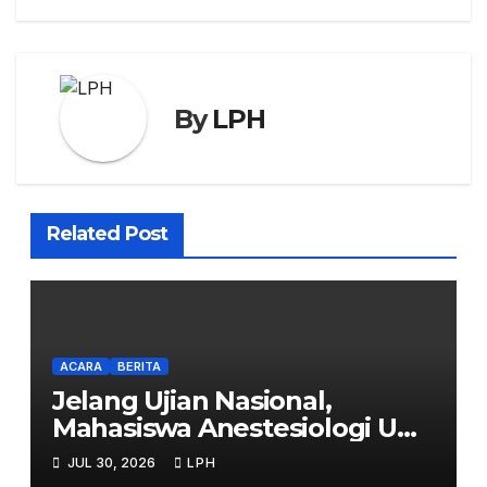
By
LPH
Related Post
ACARA
BERITA
Jelang Ujian Nasional,
Mahasiswa Anestesiologi UHB
Jalani Simulasi
JUL 30, 2026
LPH