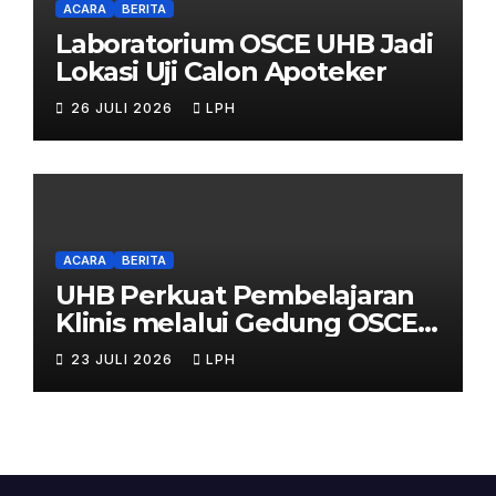
ACARA
BERITA
Laboratorium OSCE UHB Jadi
Lokasi Uji Calon Apoteker
26 JULI 2026
LPH
ACARA
BERITA
UHB Perkuat Pembelajaran
Klinis melalui Gedung OSCE
Terpadu
23 JULI 2026
LPH