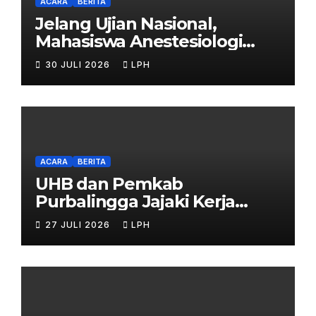
ACARA
BERITA
Jelang Ujian Nasional,
Mahasiswa Anestesiologi
UHB Jalani Simulasi
30 JULI 2026
LPH
ACARA
BERITA
UHB dan Pemkab
Purbalingga Jajaki Kerja
Sama Strategis
27 JULI 2026
LPH