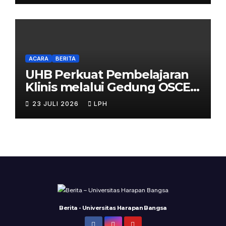
ACARA
BERITA
UHB Perkuat Pembelajaran
Klinis melalui Gedung OSCE
Terpadu
23 JULI 2026
LPH
Berita - Universitas Harapan Bangsa