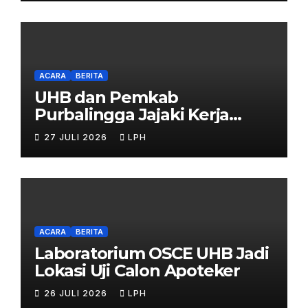
ACARA
BERITA
UHB dan Pemkab
Purbalingga Jajaki Kerja
Sama Strategis
27 JULI 2026
LPH
ACARA
BERITA
Laboratorium OSCE UHB Jadi
Lokasi Uji Calon Apoteker
26 JULI 2026
LPH