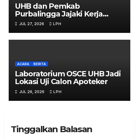
UHB dan Pemkab
Purbalingga Jajaki Kerja
Sama Strategis
JUL 27, 2026
LPH
ACARA
BERITA
Laboratorium OSCE UHB Jadi
Lokasi Uji Calon Apoteker
JUL 26, 2026
LPH
Tinggalkan Balasan