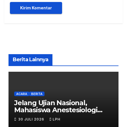
Berita Lainnya
ACARA
BERITA
Jelang Ujian Nasional,
Mahasiswa Anestesiologi
UHB Jalani Simulasi
30 JULI 2026
LPH