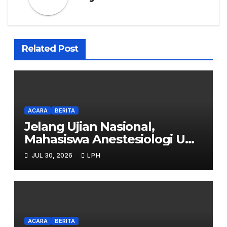
Related Post
ACARA
BERITA
Jelang Ujian Nasional,
Mahasiswa Anestesiologi UHB
Jalani Simulasi
JUL 30, 2026
LPH
ACARA
BERITA