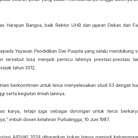
as Harapan Bangsa, baik Rektor UHB dan jajaran Dekan dari Fa
 kepada Yayasan Pendidikan Dwi Puspita yang selalu mendukung s
tersebut bisa menjadi pemicu lahirnya prestasi-prestasi lai
sejak tahun 2012.
riani berkomitmen untuk terus menyelesaikan studi S3 dengan ba
gi serta kegiatan ilmiah lainnya.
as karya, tetapi juga sebagai dorongan untuk terus berkar
a,” imbuh dosen kelahiran Purbalingga, 10 Juni 1987.
restasi AIPViKI 2024 diharapkan bukan hanya menjadi kebanggaa