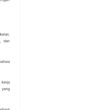
ketat.
, dan
 bahwa
 kerja
i yang
rhasil