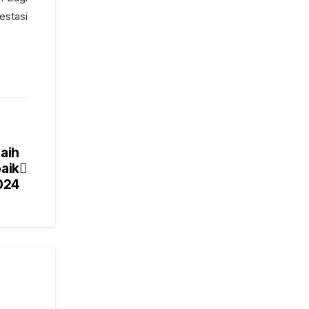
estasi
aih
aik
024