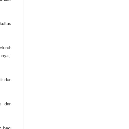
kultas
eluruh
nnya,”
ik dan
ya dan
n bagi