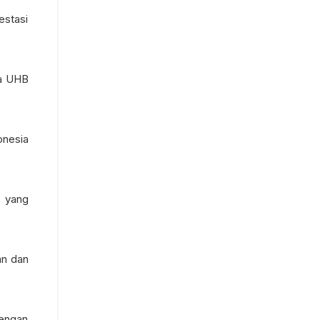
estasi
ma UHB
onesia
 yang
an dan
dengan