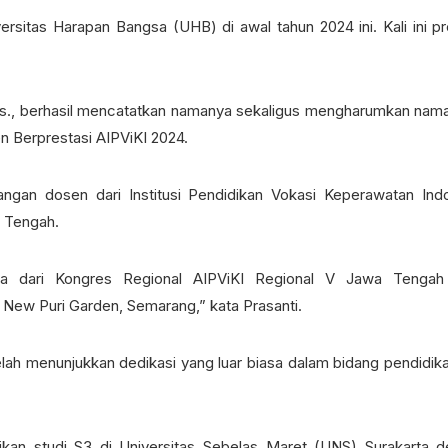
sitas Harapan Bangsa (UHB) di awal tahun 2024 ini. Kali ini pr
.Kes., berhasil mencatatkan namanya sekaligus mengharumkan na
n Berprestasi AIPViKI 2024.
langan dosen dari Institusi Pendidikan Vokasi Keperawatan Ind
a Tengah.
ara dari Kongres Regional AIPViKI Regional V Jawa Tengah
 New Puri Garden, Semarang,” kata Prasanti.
telah menunjukkan dedikasi yang luar biasa dalam bidang pendidik
an studi S3 di Universitas Sebelas Maret (UNS) Surakarta 