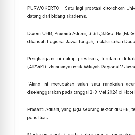
PURWOKERTO – Satu lagi prestasi ditorehkan Univer
datang dari bidang akademis.
Dosen UHB, Prasanti Adriani, S.SiT.,S.Kep.,Ns.,M
dikancah Regional Jawa Tengah, melalui raihan Dose
Penghargaan ini cukup prestisius, terutama di ka
(AIPViKI). khususnya untuk Wilayah Regional V Jaw
“Ajang ini merupakan salah satu rangkaian ac
diselenggarakan pada tanggal 2-3 Mei 2024 di Hotel
Prasanti Adriani, yang juga seorang lektor di UHB, 
penelitian.
Meskipun masih berada dalam proses menyelesaik