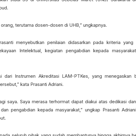
bud.
ak orang, terutama dosen-dosen di UHB,” ungkapnya.
asanti menyebutkan penilaian didasarkan pada kriteria yang 
kayaan Intelektual, kegiatan pengabdian kepada masyarakat
tasi dari Instrumen Akreditasi LAM-PTKes, yang menegaskan
rsebut,” kata Prasanti Adriani.
gi saya. Saya merasa terhormat dapat diakui atas dedikasi dan
dan pengabdian kepada masyarakat,” ungkap Prasanti Adrian
ut.
pada seluruh pihak yang sudah membantunya hingga akhirnya be