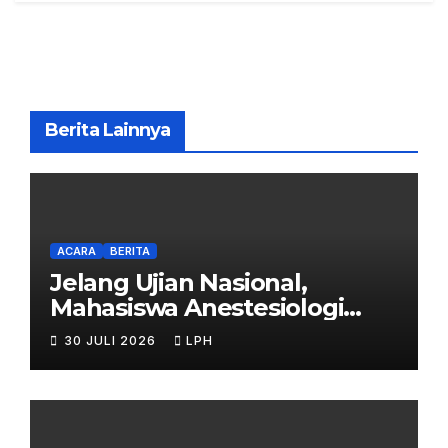
Berita Lainnya
ACARA
BERITA
Jelang Ujian Nasional,
Mahasiswa Anestesiologi
UHB Jalani Simulasi
30 JULI 2026
LPH