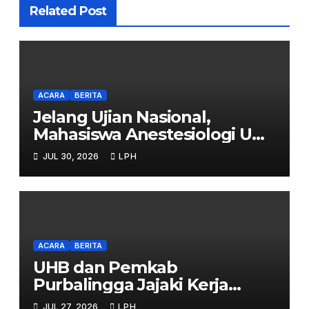
Related Post
ACARA
BERITA
Jelang Ujian Nasional,
Mahasiswa Anestesiologi UHB
Jalani Simulasi
JUL 30, 2026
LPH
ACARA
BERITA
UHB dan Pemkab
Purbalingga Jajaki Kerja
Sama Strategis
JUL 27, 2026
LPH