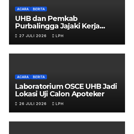
ACARA
BERITA
UHB dan Pemkab
Purbalingga Jajaki Kerja
Sama Strategis
27 JULI 2026
LPH
ACARA
BERITA
Laboratorium OSCE UHB Jadi
Lokasi Uji Calon Apoteker
26 JULI 2026
LPH