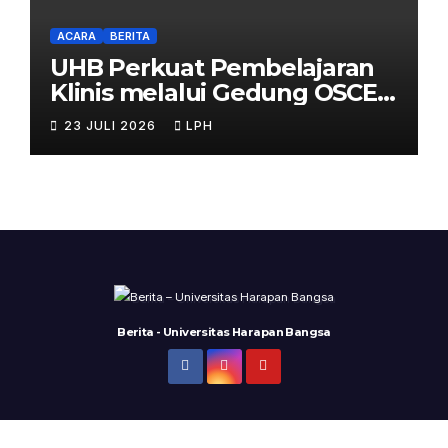
ACARA
BERITA
UHB Perkuat Pembelajaran
Klinis melalui Gedung OSCE
Terpadu
23 JULI 2026
LPH
Berita - Universitas Harapan Bangsa