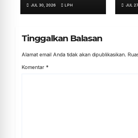
Mahasiswa
Kerj
JUL 30, 2026
LPH
JUL 27
Anestesiologi UHB
Stra
Jalani Simulasi
Tinggalkan Balasan
Alamat email Anda tidak akan dipublikasikan.
Ruas
Komentar
*