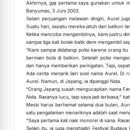
Akhirnya, gaji pertama saya gunakan untuk m
Banyumas, 3 Juni 2003.
Selain perjuangan melawan dingin, Aurel ju
Suatu hari, sepatu mereka jatuh dari balkon lan
Ketika mencoba mengambilnya, kami justru dim
sampai tiga kali bolak-balik demi mengambil se
“Kami sampai didatangi polisi karena orang it
bermain bola di balkon. Setelah polisi menge
dan hanya memberikan peringatan. Tapi, sepatu
Ada cerita menarik lain soal nama Aurel. Di r
Aurel. Namun, di Jepang, ia dipanggil Nida.
“Orang Jepang susah mengucapkan nama Farrah
Nida. Rasanya lucu, tapi saya jadi terbiasa,” ka
Meski harus berhemat selama dua bulan, Aure
satu pengalaman menariknya adalah saat meng
“Saya pertama kali naik monorel di sana. Rasan
Selain itu, ia juga menghadiri Festival Buda