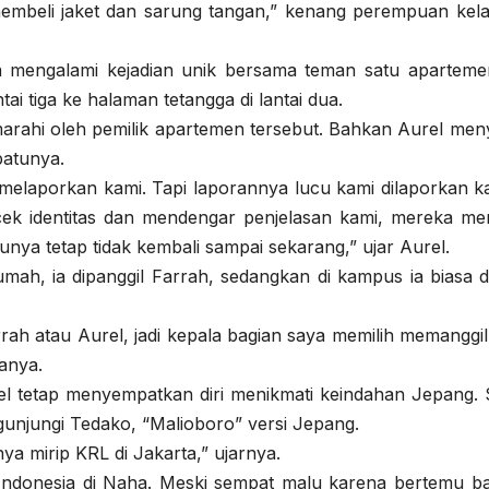
embeli jaket dan sarung tangan,” kenang perempuan kela
ga mengalami kejadian unik bersama teman satu aparteme
tai tiga ke halaman tetangga di lantai dua.
arahi oleh pemilik apartemen tersebut. Bahkan Aurel men
patunya.
u melaporkan kami. Tapi laporannya lucu kami dilaporkan k
cek identitas dan mendengar penjelasan kami, mereka men
nya tetap tidak kembali sampai sekarang,” ujar Aurel.
umah, ia dipanggil Farrah, sedangkan di kampus ia biasa d
 atau Aurel, jadi kepala bagian saya memilih memanggil
tanya.
l tetap menyempatkan diri menikmati keindahan Jepang. 
unjungi Tedako, “Malioboro” versi Jepang.
ya mirip KRL di Jakarta,” ujarnya.
ya Indonesia di Naha. Meski sempat malu karena bertemu b