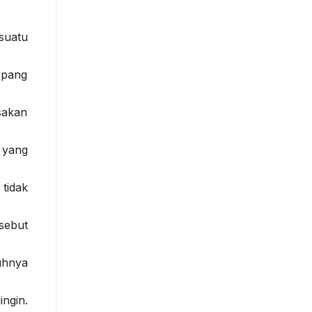
suatu
epang
sakan
 yang
tidak
sebut
uhnya
ngin.