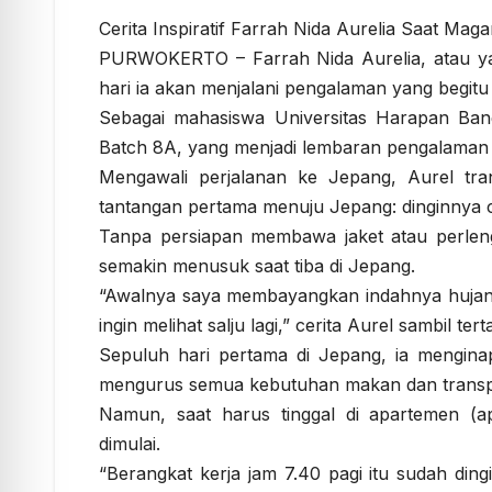
Cerita Inspiratif Farrah Nida Aurelia Saat Mag
PURWOKERTO – Farrah Nida Aurelia, atau ya
hari ia akan menjalani pengalaman yang begitu
Sebagai mahasiswa Universitas Harapan Ba
Batch 8A, yang menjadi lembaran pengalaman
Mengawali perjalanan ke Jepang, Aurel trans
tantangan pertama menuju Jepang: dinginnya 
Tanpa persiapan membawa jaket atau perlen
semakin menusuk saat tiba di Jepang.
“Awalnya saya membayangkan indahnya hujan sa
ingin melihat salju lagi,” cerita Aurel sambil tert
Sepuluh hari pertama di Jepang, ia mengin
mengurus semua kebutuhan makan dan transpo
Namun, saat harus tinggal di apartemen (a
dimulai.
“Berangkat kerja jam 7.40 pagi itu sudah ding