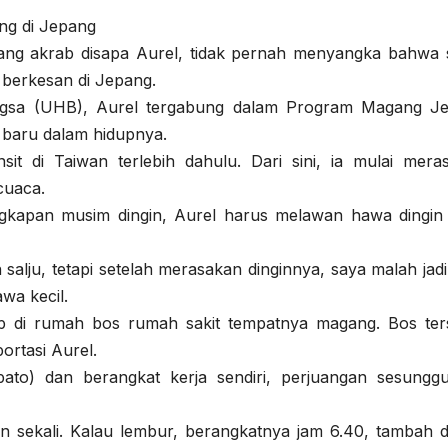
ang di Jepang
ng akrab disapa Aurel, tidak pernah menyangka bahwa 
 berkesan di Jepang.
ngsa (UHB), Aurel tergabung dalam Program Magang J
 baru dalam hidupnya.
it di Taiwan terlebih dahulu. Dari sini, ia mulai mera
cuaca.
gkapan musim dingin, Aurel harus melawan hawa dingin
lju, tetapi setelah merasakan dinginnya, saya malah jadi 
awa kecil.
ap di rumah bos rumah sakit tempatnya magang. Bos ter
rtasi Aurel.
pato) dan berangkat kerja sendiri, perjuangan sesungg
in sekali. Kalau lembur, berangkatnya jam 6.40, tambah di