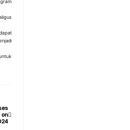
ogram
ligus
dapat
njadi
untuk
ses
 on
024