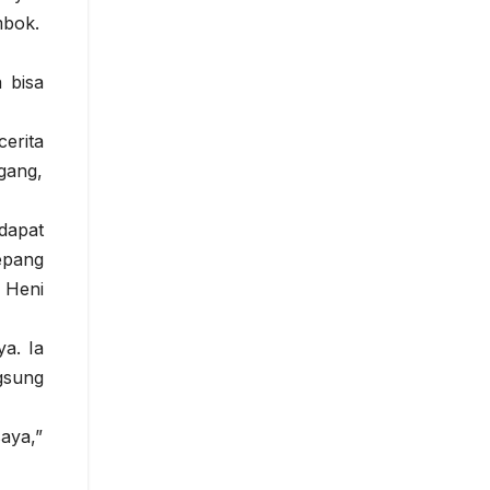
mbok.
 bisa
erita
gang,
dapat
epang
 Heni
a. Ia
gsung
aya,”