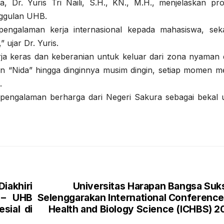
, Dr. Yuris Tri Naili, S.H., KN., M.H., menjelaskan pr
nggulan UHB.
engalaman kerja internasional kepada mahasiswa, seka
 ujar Dr. Yuris.
rja keras dan keberanian untuk keluar dari zona nyaman 
 “Nida” hingga dinginnya musim dingin, setiap momen me
.
 pengalaman berharga dari Negeri Sakura sebagai bekal 
akhiri
Universitas Harapan Bangsa Suk
 – UHB
Selenggarakan International Conference
sial di
Health and Biology Science (ICHBS) 2