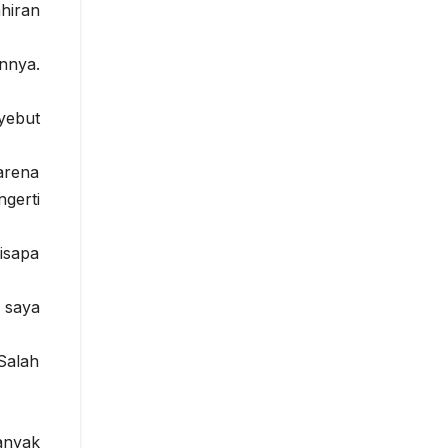
hiran
nnya.
yebut
arena
gerti
isapa
 saya
Salah
anyak