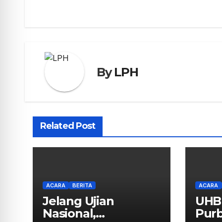
By
LPH
Related Post
ACARA
BERITA
ACARA
Jelang Ujian
UHB
Nasional,
Purb