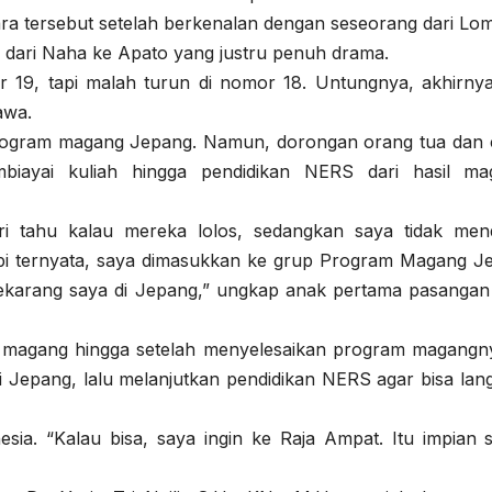
ara tersebut setelah berkenalan dengan seseorang dari Lo
 dari Naha ke Apato yang justru penuh drama.
r 19, tapi malah turun di nomor 18. Untungnya, akhirnya
awa.
 program magang Jepang. Namun, dorongan orang tua dan c
ayai kuliah hingga pendidikan NERS dari hasil ma
 tahu kalau mereka lolos, sedangkan saya tidak men
Tapi ternyata, saya dimasukkan ke grup Program Magang J
ekarang saya di Jepang,” ungkap anak pertama pasangan
i magang hingga setelah menyelesaikan program magangny
di Jepang, lalu melanjutkan pendidikan NERS agar bisa lan
esia. “Kalau bisa, saya ingin ke Raja Ampat. Itu impian s