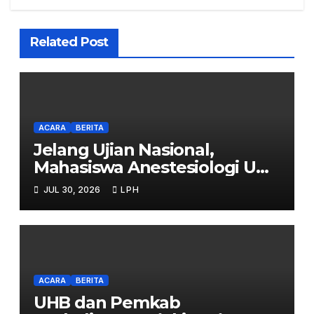
Related Post
ACARA
BERITA
Jelang Ujian Nasional,
Mahasiswa Anestesiologi UHB
Jalani Simulasi
JUL 30, 2026
LPH
ACARA
BERITA
UHB dan Pemkab