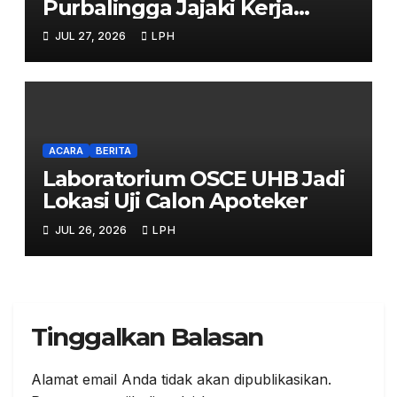
Purbalingga Jajaki Kerja
Sama Strategis
JUL 27, 2026
LPH
ACARA
BERITA
Laboratorium OSCE UHB Jadi
Lokasi Uji Calon Apoteker
JUL 26, 2026
LPH
Tinggalkan Balasan
Alamat email Anda tidak akan dipublikasikan.