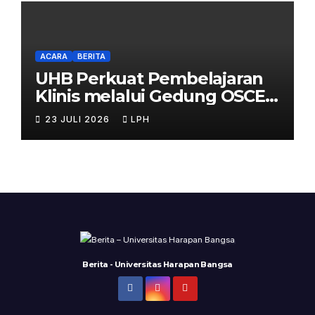
ACARA
BERITA
UHB Perkuat Pembelajaran
Klinis melalui Gedung OSCE
Terpadu
23 JULI 2026
LPH
Berita - Universitas Harapan Bangsa