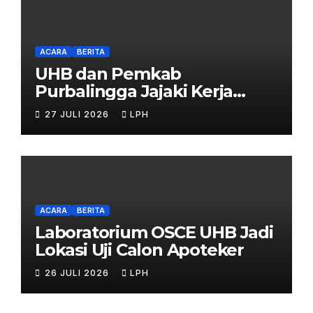
ACARA
BERITA
UHB dan Pemkab
Purbalingga Jajaki Kerja
Sama Strategis
27 JULI 2026
LPH
ACARA
BERITA
Laboratorium OSCE UHB Jadi
Lokasi Uji Calon Apoteker
26 JULI 2026
LPH