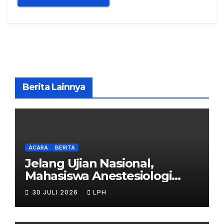
Berita Lainnya
ACARA
BERITA
Jelang Ujian Nasional,
Mahasiswa Anestesiologi
UHB Jalani Simulasi
30 JULI 2026
LPH