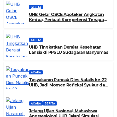
BERITA
UHB Gelar OSCE Apoteker Angkatan
Kedua, Perkuat Kompetensi Tenaga
Kesehatan Global
BERITA
UHB Tingkatkan Derajat Kesehatan
Lansia di PPSLU Sudagaran Banyumas
ACARA
Tasyakuran Puncak Dies Natalis ke-22
UHB, Jadi Momen Refleksi Syukur dan
Kebersamaan
ACARA
BERITA
Jelang Ujian Nasional, Mahasiswa
Anestesiologi UHB Jalani Simulasi