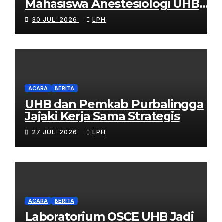
Mahasiswa Anestesiologi UHB
Jalani Simulasi
30 JULI 2026
LPH
ACARA
BERITA
UHB dan Pemkab Purbalingga
Jajaki Kerja Sama Strategis
27 JULI 2026
LPH
ACARA
BERITA
Laboratorium OSCE UHB Jadi