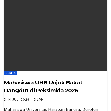
BERITA
Mahasiswa UHB Unjuk Bakat
Dangdut di Peksimida 2026
14 JULI 2026
LPH
Mahasiswa Universitas Harapan Bangsa, Durotun