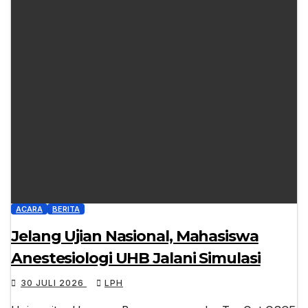
ACARA
BERITA
Jelang Ujian Nasional, Mahasiswa
Anestesiologi UHB Jalani Simulasi
30 JULI 2026
LPH