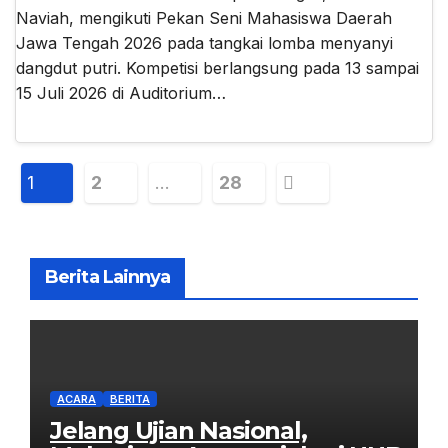
Naviah, mengikuti Pekan Seni Mahasiswa Daerah
Jawa Tengah 2026 pada tangkai lomba menyanyi
dangdut putri. Kompetisi berlangsung pada 13 sampai
15 Juli 2026 di Auditorium…
Paginasi
1
2
…
28
pos
Berita Lainnya
ACARA
BERITA
Jelang Ujian Nasional,